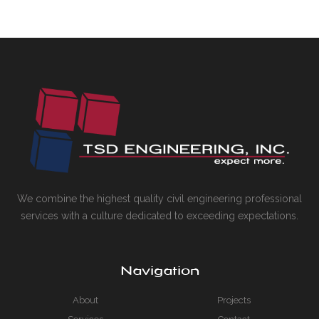
We combine the highest quality civil engineering professional
services with a culture dedicated to exceeding expectations.
Navigation
About
Projects